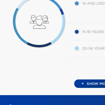
14 AND UN
15-19 YEARS
20-34 YEAR
+
SHOW MO