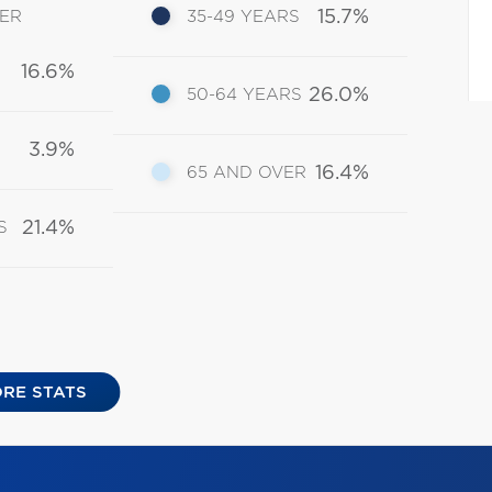
15.7%
DER
35-49 YEARS
16.6%
26.0%
50-64 YEARS
3.9%
16.4%
65 AND OVER
21.4%
S
RE STATS