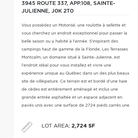
3945 ROUTE 337, APP.108,
SAINTE-
JULIENNE,
J0K 2T0
Vous possédez un Motorisé, une roulotte à sellette et
vous cherchez un endroit exceptionnel pour passer la
belle saison ou y habité à l'année. S'inspirant des
campings haut de gamme de la Floride, Les Terrasses
Montcalm, un domaine situé à Sainte-Julienne, est
l'endroit idéal pour vous installez et vivre une
expérience unique au Québec dans un des plus beaux
site de villégiature. Ce terrain est et bordé d'une haie
de cèdes est entièrement aménagé et inclus une
grande entrée asphaltée et un espace adjacent en
pavés unis avec une surface de 2724 pieds carrés une
façade de 34'pieds Vous n'avez qu'à vous y installé.
LOT AREA
:
2,724 SF