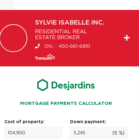
SYLVIE
ISABELLE INC.
RESIDENTIAL REAL
ESTATE BROKER
Ofc. :
450-661-6810
MORTGAGE PAYMENTS CALCULATOR
Cost of property:
Down payment:
(5 %)