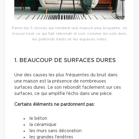
Parmi les 5 choses qui rendent une maison plus bruyante, on
trouve tout ce qui fait rebondir le son, comme les sols durs,
les plafonds hauts et les espaces vides.
1. BEAUCOUP DE SURFACES DURES
Une des causes les plus fréquentes du bruit dans
une maison est la présence de nombreuses
surfaces dures. Le son rebondit facilement sur ces
surfaces, ce qui amplifie l’écho dans une pièce.
Certains éléments ne pardonnent pas:
le béton
la céramique
les murs sans décoration
les grandes fenêtres