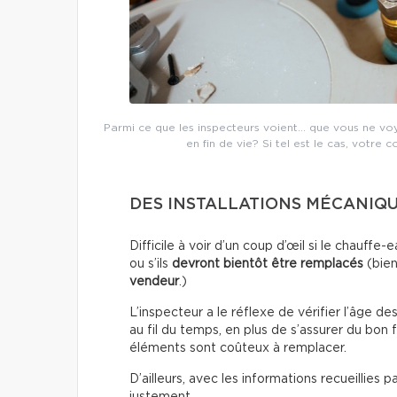
Parmi ce que les inspecteurs voient… que vous ne voyez
en fin de vie? Si tel est le cas, votre c
DES INSTALLATIONS MÉCANIQUE
Difficile à voir d’un coup d’œil si le chauf
ou s’ils
devront bientôt être remplacés
(bien
vendeur
.)
L’inspecteur a le réflexe de vérifier l’âge de
au fil du temps, en plus de s’assurer du bon
éléments sont coûteux à remplacer.
D’ailleurs, avec les informations recueillies 
justement.