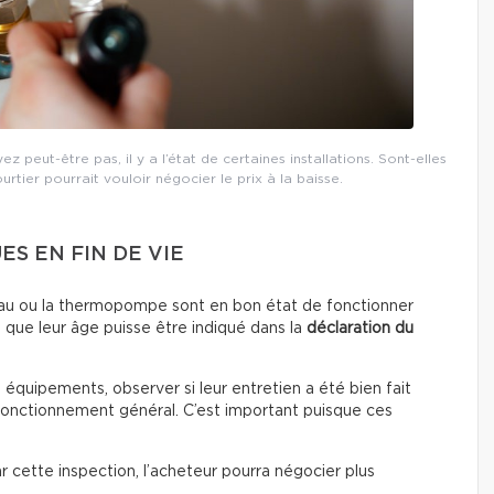
 peut-être pas, il y a l’état de certaines installations. Sont-elles
ourtier pourrait vouloir négocier le prix à la baisse.
S EN FIN DE VIE
fe-eau ou la thermopompe sont en bon état de fonctionner
 que leur âge puisse être indiqué dans la
déclaration du
s équipements, observer si leur entretien a été bien fait
 fonctionnement général. C’est important puisque ces
par cette inspection, l’acheteur pourra négocier plus